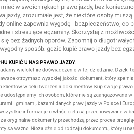
mieć w swoich rękach prawo jazdy, bez koniecznoś
 jazdy, zrozumiałe jest, że niektóre osoby muszą
dy online zapewnia wygodę i bezpieczeństwo, co p
dne i stresujące egzaminy. Skorzystaj z możliwości
się bez żadnych oporów. Zapomnij o długotrwałych k
 wygodny sposób. gdzie kupić prawo jazdy bez egz
HU KUPIĆ U NAS PRAWO JAZDY.
damy wieloletnie doświadczenie w tej dziedzinie. Dzięki 
zawsze otrzymasz wysokiej jakości dokument, który spełn
 klientów w celu tworzenia dokumentów. Kup swoje prawo j
Nie udostępniamy ich osobom, które nie są zaangażowane w 
rami i gminami, bazami danych praw jazdy w Polsce i Europi
wszystkie informacje o właścicielu są przechowywane w b
e oryginalne dokumenty przechodzą przez proces przeglądu
enty są ważne. Niezależnie od rodzaju dokumentu, który u 