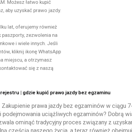
AM. Możesz łatwo kupić
az, aby uzyskać prawo jazdy.
lku lat, oferujemy również
 paszporty, zezwolenia na
kowe i wiele innych. Jeśli
tów, kliknij ikonę WhatsApp
na miejscu, a otrzymasz
skontaktować się z naszą
rejestru | gdzie kupić prawo jazdy bez egzaminu
? Zakupienie prawa jazdy bez egzaminów w ciągu 7
 podejmowania uciążliwych egzaminów? Dobrą wiado
pozwala ominąć tradycyjny proces związany z uzysk
ralną częścią naszego życia, a teraz również obejm