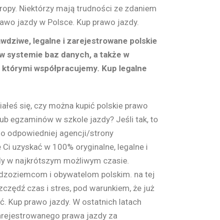
uropy. Niektórzy mają trudności ze zdaniem
rawo jazdy w Polsce. Kup prawo jazdy.
wdziwe, legalne i zarejestrowane polskie
 w systemie baz danych, a także w
z którymi współpracujemy. Kup legalne
ałeś się, czy można kupić polskie prawo
ub egzaminów w szkole jazdy? Jeśli tak, to
do odpowiedniej agencji/strony
 Ci uzyskać w 100% oryginalne, legalne i
dy w najkrótszym możliwym czasie.
dzoziemcom i obywatelom polskim. na tej
zczędź czas i stres, pod warunkiem, że już
ić. Kup prawo jazdy. W ostatnich latach
zarejestrowanego prawa jazdy za