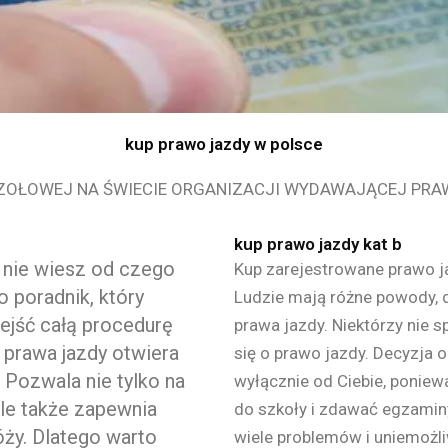
kup prawo jazdy w polsce
ZOŁOWEJ NA ŚWIECIE ORGANIZACJI WYDAWAJĄCEJ PRA
kup prawo jazdy kat b
e nie wiesz od czego
Kup zarejestrowane prawo j
o poradnik, który
Ludzie mają różne powody, d
zejść całą procedurę
prawa jazdy. Niektórzy nie 
 prawa jazdy otwiera
się o prawo jazdy. Decyzja o
Pozwala nie tylko na
wyłącznie od Ciebie, poniewa
le także zapewnia
do szkoły i zdawać egzaminy.
ży. Dlatego warto
wiele problemów i uniemożl