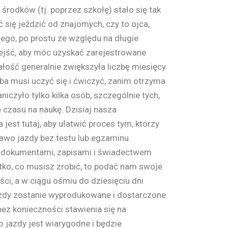
środków (tj. poprzez szkołę) stało się tak
ć się jeździć od znajomych, czy to ojca,
nego, po prostu ze względu na długie
zejść, aby móc uzyskać zarejestrowane
ałość generalnie zwiększyła liczbę miesięcy
oba musi uczyć się i ćwiczyć, zanim otrzyma
iczyło tylko kilka osób, szczególnie tych,
 czasu na naukę. Dzisiaj nasza
jest tutaj, aby ułatwić proces tym, którzy
awo jazdy bez testu lub egzaminu.
 dokumentami, zapisami i świadectwem
tko, co musisz zrobić, to podać nam swoje
i, a w ciągu ośmiu do dziesięciu dni
zdy zostanie wyprodukowane i dostarczone
z konieczności stawienia się na
o jazdy jest wiarygodne i będzie