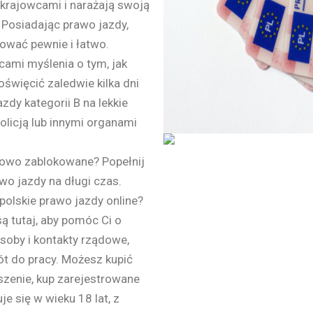
okrajowcami i narażają swoją
 Posiadając prawo jazdy,
wać pewnie i łatwo.
ami myślenia o tym, jak
więcić zaledwie kilka dni
zdy kategorii B na lekkie
policją lub innymi organami
sowo zablokowane? Popełnij
awo jazdy na długi czas.
olskie prawo jazdy online?
ą tutaj, aby pomóc Ci o
soby i kontakty rządowe,
t do pracy. Możesz kupić
zenie, kup zarejestrowane
e się w wieku 18 lat, z