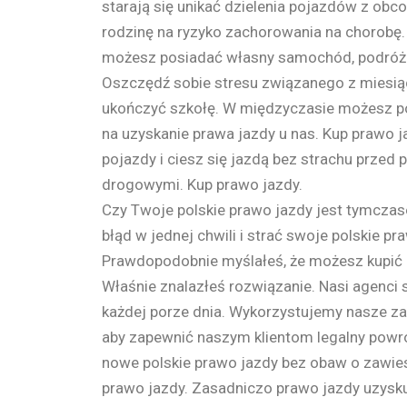
starają się unikać dzielenia pojazdów z obc
rodzinę na ryzyko zachorowania na chorobę.
możesz posiadać własny samochód, podróżo
Oszczędź sobie stresu związanego z miesiąc
ukończyć szkołę. W międzyczasie możesz poś
na uzyskanie prawa jazdy u nas. Kup prawo ja
pojazdy i ciesz się jazdą bez strachu przed 
drogowymi. Kup prawo jazdy.
Czy Twoje polskie prawo jazdy jest tymcza
błąd w jednej chwili i strać swoje polskie pr
Prawdopodobnie myślałeś, że możesz kupić p
Właśnie znalazłeś rozwiązanie. Nasi agenci s
każdej porze dnia. Wykorzystujemy nasze za
aby zapewnić naszym klientom legalny powró
nowe polskie prawo jazdy bez obaw o zawies
prawo jazdy. Zasadniczo prawo jazdy uzyskuj