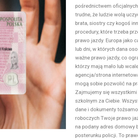
pośrednictwem oficjalnych 
trudne, że ludzie wolą uczy
brata, siostry czy kogoś in
procedury, które trzeba pr
prawo jazdy. Europa jako c
lub dni, w których dana os
ważne prawo jazdy, co ogran
którzy mają mało lub wcale
agencja/strona internetowa 
mogą sobie pozwolić na pr
Zajmujemy się wszystkimi
szkolnym za Ciebie. Wszys
dane i dokumenty tożsamośc
roboczych Twoje prawo ja
na podany adres domowy be
posterunku policji. To praw