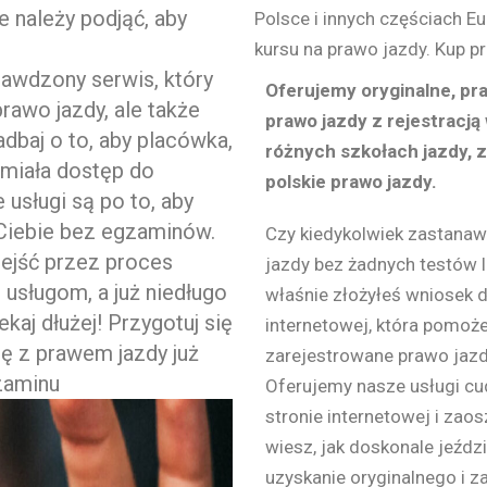
e należy podjąć, aby
Polsce i innych częściach E
kursu na prawo jazdy. Kup p
rawdzony serwis, który
Oferujemy oryginalne, pra
prawo jazdy, ale także
prawo jazdy z rejestracją
dbaj o to, aby placówka,
różnych szkołach jazdy, 
i miała dostęp do
polskie prawo jazdy.
usługi są po to, aby
Ciebie bez egzaminów.
Czy kiedykolwiek zastanawi
zejść przez proces
jazdy bez żadnych testów l
 usługom, a już niedługo
właśnie złożyłeś wniosek 
kaj dłużej! Przygotuj się
internetowej, która pomoże
dę z prawem jazdy już
zarejestrowane prawo jaz
gzaminu
Oferujemy nasze usługi cu
stronie internetowej i zaos
wiesz, jak doskonale jeźdz
uzyskanie oryginalnego i 